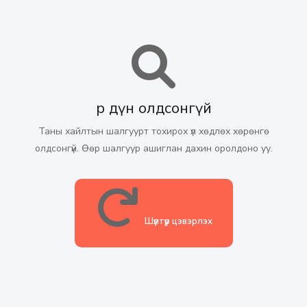
Үр дүн олдсонгүй
Таны хайлтын шалгуурт тохирох үл хөдлөх хөрөнгө
олдсонгүй. Өөр шалгуур ашиглан дахин оролдоно уу.
Шүүлтүүр цэвэрлэх