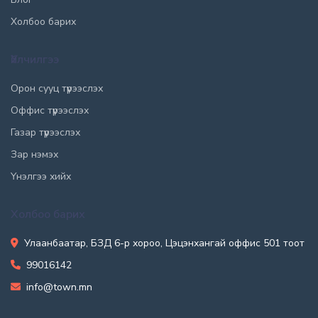
Холбоо барих
Үйлчилгээ
Орон сууц түрээслэх
Оффис түрээслэх
Газар түрээслэх
Зар нэмэх
Үнэлгээ хийх
Холбоо барих
Улаанбаатар, БЗД 6-р хороо, Цэцэнхангай оффис 501 тоот
99016142
info@town.mn