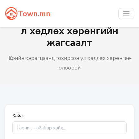
Town.mn
Үл хөдлөх хөрөнгийн
жагсаалт
Өөрийн хэрэгцээнд тохирсон үл хөдлөх хөрөнгөө
олоорой
Хайлт