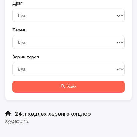
Дүүрэг
Төрөл
Зарын төрөл
Хайх
24
үл хөдлөх хөрөнгө олдлоо
Хуудас 3 / 2