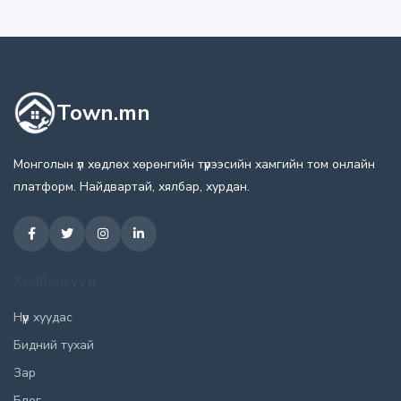
Town.mn
Монголын үл хөдлөх хөрөнгийн түрээсийн хамгийн том онлайн
платформ. Найдвартай, хялбар, хурдан.
Холбоосууд
Нүүр хуудас
Бидний тухай
Зар
Блог