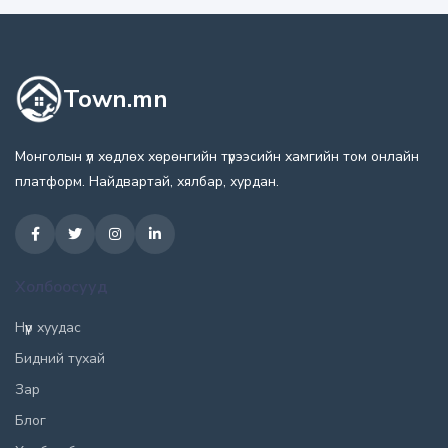
Town.mn
Монголын үл хөдлөх хөрөнгийн түрээсийн хамгийн том онлайн
платформ. Найдвартай, хялбар, хурдан.
Холбоосууд
Нүүр хуудас
Бидний тухай
Зар
Блог