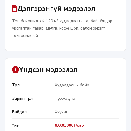
Дэлгэрэнгүй мэдээлэл
Төв байршилтай 120 м² худалдааны талбай. Өндөр 
урсгалтай газар. Дэлгүүр, кофе шоп, салон зэрэгт 
тохиромжтой.
Үндсэн мэдээлэл
Төрөл
Худалдааны байр
Зарын төрөл
Түрээслүүлнэ
Байдал
Хуучин
Үнэ
8,000,000₮/сар