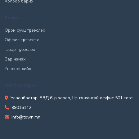
Холбоо барих
Үйлчилгээ
Орон сууц түрээслэх
Оффис түрээслэх
Газар түрээслэх
Зар нэмэх
Үнэлгээ хийх
Холбоо барих
Улаанбаатар, БЗД 6-р хороо, Цэцэнхангай оффис 501 тоот
99016142
info@town.mn