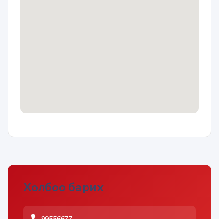
Холбоо барих
99556677