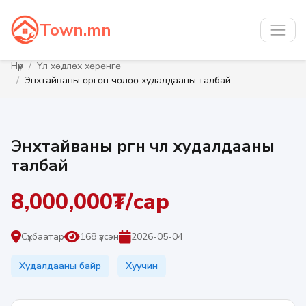
Town.mn
Нүүр
Үл хөдлөх хөрөнгө
Энхтайваны өргөн чөлөө худалдааны талбай
Энхтайваны өргөн чөлөө худалдааны
талбай
8,000,000₮/сар
Сүхбаатар
168 үзсэн
2026-05-04
Худалдааны байр
Хуучин