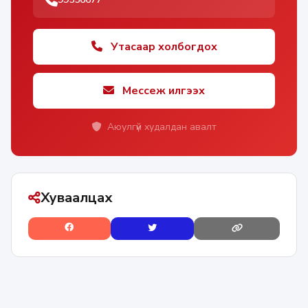
Утасаар холбогдох
Мессеж илгээх
Аюулгүй худалдан авалт
Хуваалцах