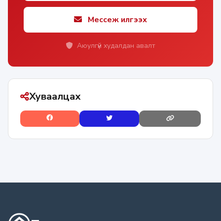
Мессеж илгээх
Аюулгүй худалдан авалт
Хуваалцах