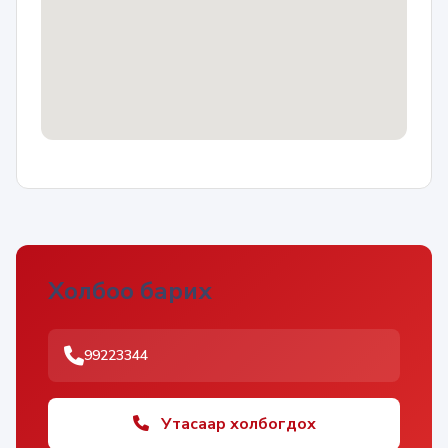
Холбоо барих
99223344
Утасаар холбогдох