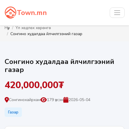
Town.mn
Нүүр
Үл хөдлөх хөрөнгө
Сонгино худалдаа үйлчилгээний газар
Сонгино худалдаа үйлчилгээний
газар
420,000,000₮
Сонгинохайрхан
179 үзсэн
2026-05-04
Газар