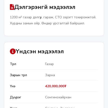
Дэлгэрэнгүй мэдээлэл
1200 м² газар дэлгүүр, гараж, СТО зэрэгт тохиромжтой. 
Хурдны замын ойр. Өндөр урсгалтай байршил.
Үндсэн мэдээлэл
Төрөл
Газар
Зарын төрөл
Зарна
Үнэ
420,000,000₮
Дүүрэг
Сонгинохайрхан