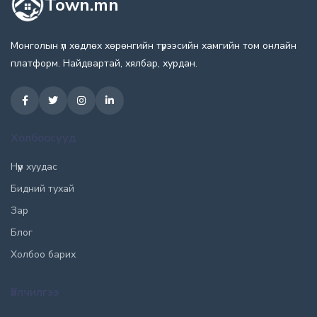
Town.mn
Монголын үл хөдлөх хөрөнгийн түрээсийн хамгийн том онлайн
платформ. Найдвартай, хялбар, хурдан.
Холбоосууд
Нүүр хуудас
Бидний тухай
Зар
Блог
Холбоо барих
Үйлчилгээ