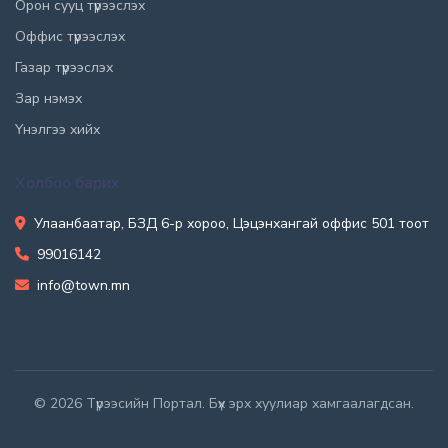
Орон сууц түрээслэх
Оффис түрээслэх
Газар түрээслэх
Зар нэмэх
Үнэлгээ хийх
Холбоо барих
Улаанбаатар, БЗД 6-р хороо, Цэцэнхангай оффис 501 тоот
99016142
info@town.mn
© 2026 Түрээсийн Портал. Бүх эрх хуулиар хамгаалагдсан.