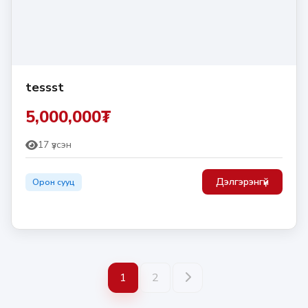
tessst
5,000,000₮
17 үзсэн
Дэлгэрэнгүй
Орон сууц
1
2