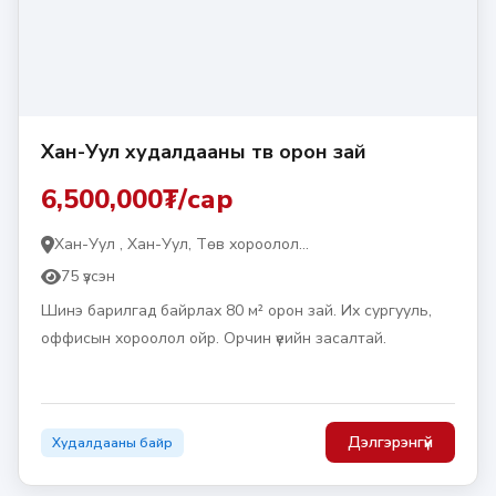
Хан-Уул худалдааны төв орон зай
6,500,000₮/сар
Хан-Уул , Хан-Уул, Төв хороолол...
75 үзсэн
Шинэ барилгад байрлах 80 м² орон зай. Их сургууль,
оффисын хороолол ойр. Орчин үеийн засалтай.
Дэлгэрэнгүй
Худалдааны байр