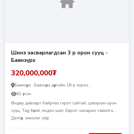
Шинэ засварлагдсан 3 өрөө орон сууц -
Баянзүрх
320,000,000₮
Баянзүрх , Баянзүрх дүүргийн 18-р хороо...
82 үзсэн
Өндөр давхарт байрлах гэрэл сайтай, цэвэрхэн орон
сууц. Tag бүхий, модон шал, Европ чанарын тавилга.
Дэлгүүр, эмнэлэг ойр.