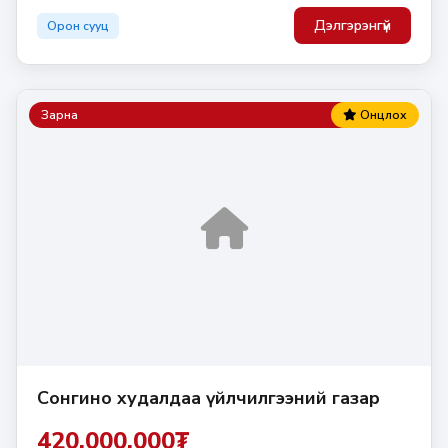
Дэлгэрэнгүй
Орон сууц
Зарна
Онцлох
Сонгино худалдаа үйлчилгээний газар
420,000,000₮