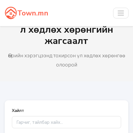
Town.mn
Үл хөдлөх хөрөнгийн
жагсаалт
Өөрийн хэрэгцээнд тохирсон үл хөдлөх хөрөнгөө
олоорой
Хайлт