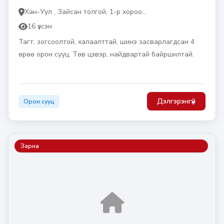
Хан-Уул , Зайсан толгой, 1-р хороо...
16 үзсэн
Тагт, зогсоолтой, халаалттай, шинэ засварлагдсан 4
өрөө орон сууц. Төв цэвэр, найдвартай байршилтай.
Дэлгэрэнгүй
Орон сууц
Зарна