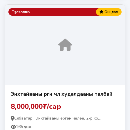
Түрээслүүлнэ
Онцлох
Энхтайваны өргөн чөлөө худалдааны талбай
8,000,000₮/сар
Сүхбаатар , Энхтайваны өргөн чөлөө, 2-р хо...
165 үзсэн