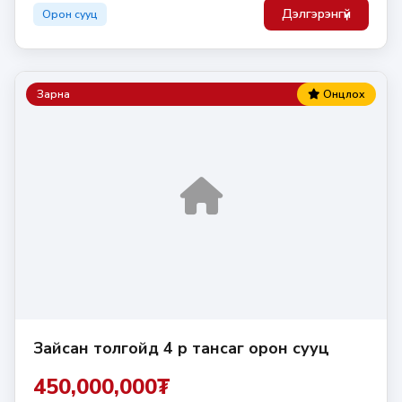
Дэлгэрэнгүй
Орон сууц
Зарна
Онцлох
Зайсан толгойд 4 өрөө тансаг орон сууц
450,000,000₮