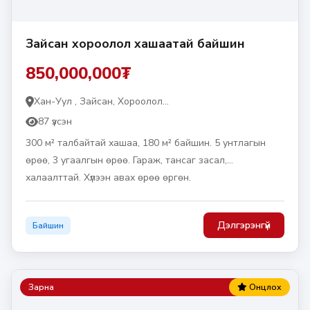
Зайсан хороолол хашаатай байшин
850,000,000₮
Хан-Уул , Зайсан, Хороолол...
87 үзсэн
300 м² талбайтай хашаа, 180 м² байшин. 5 унтлагын
өрөө, 3 угаалгын өрөө. Гараж, тансаг засал,
халаалттай. Хүлээн авах өрөө өргөн.
Дэлгэрэнгүй
Байшин
Зарна
Онцлох