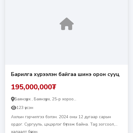
Барилга хүрээлэн байгаа шинэ орон сууц
195,000,000₮
Баянзүрх , Баянзүрх, 25-р хороо...
123 үзсэн
Ахлын гэрчилгээ бэлэн. 2024 оны 12 дугаар сарын
ордог. Сургууль, цэцэрлэг бүтээж байна. Tag зогсоол,
халаалт бүрэн.