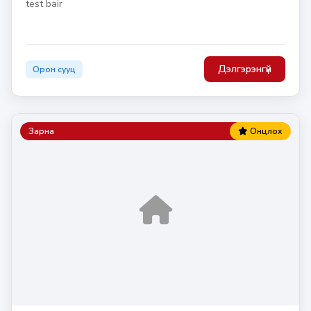
test bair
Дэлгэрэнгүй
Орон сууц
Зарна
Онцлох