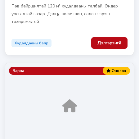
Төв байршилтай 120 м² худалдааны талбай. Өндөр
урсгалтай газар. Дэлгүүр, кофе шоп, салон зэрэгт
тохиромжтой.
Дэлгэрэнгүй
Худалдааны байр
Зарна
Онцлох