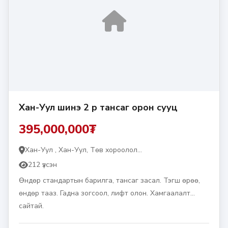
Хан-Уул шинэ 2 өрөө тансаг орон сууц
395,000,000₮
Хан-Уул , Хан-Уул, Төв хороолол...
212 үзсэн
Өндөр стандартын барилга, тансаг засал. Тэгш өрөө,
өндөр тааз. Гадна зогсоол, лифт олон. Хамгаалалт
сайтай.