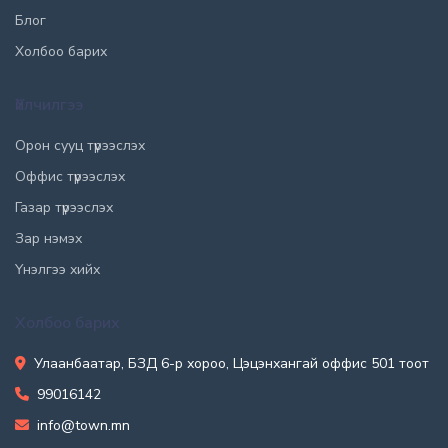
Блог
Холбоо барих
Үйлчилгээ
Орон сууц түрээслэх
Оффис түрээслэх
Газар түрээслэх
Зар нэмэх
Үнэлгээ хийх
Холбоо барих
Улаанбаатар, БЗД 6-р хороо, Цэцэнхангай оффис 501 тоот
99016142
info@town.mn