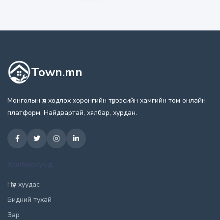
Town.mn
Монголын үл хөдлөх хөрөнгийн түрээсийн хамгийн том онлайн
платформ. Найдвартай, хялбар, хурдан.
Холбоосууд
Нүүр хуудас
Бидний тухай
Зар