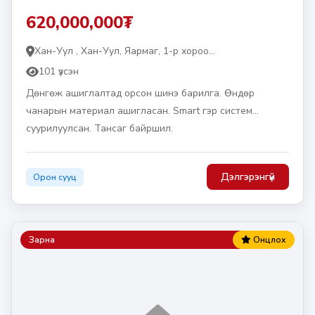
620,000,000₮
Хан-Уул , Хан-Уул, Яармаг, 1-р хороо...
101 үзсэн
Дөнгөж ашиглалтад орсон шинэ барилга. Өндөр
чанарын материал ашигласан. Smart гэр систем
суурилуулсан. Тансаг байршил.
Дэлгэрэнгүй
Орон сууц
Зарна
Онцлох