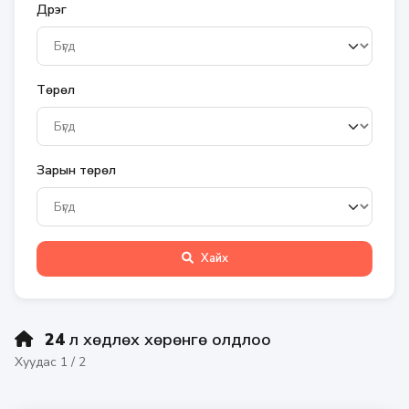
Дүүрэг
Төрөл
Зарын төрөл
Хайх
24
үл хөдлөх хөрөнгө олдлоо
Хуудас 1 / 2