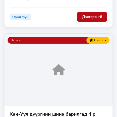
Дэлгэрэнгүй
Орон сууц
Зарна
Онцлох
Хан-Уул дүүргийн шинэ барилгад 4 өрөө