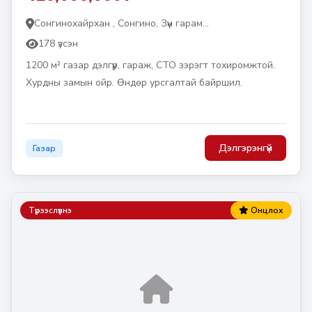
Сонгинохайрхан , Сонгино, Зүүн гарам...
178 үзсэн
1200 м² газар дэлгүүр, гараж, СТО зэрэгт тохиромжтой.
Хурдны замын ойр. Өндөр урсгалтай байршил.
Дэлгэрэнгүй
Газар
Түрээслүүлнэ
Онцлох