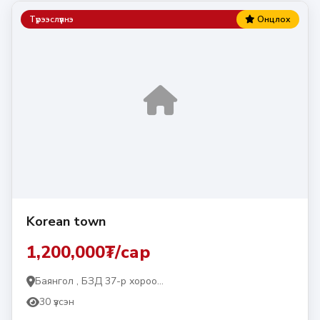
Түрээслүүлнэ
Онцлох
Korean town
1,200,000₮/сар
Баянгол , БЗД 37-р хороо...
30 үзсэн