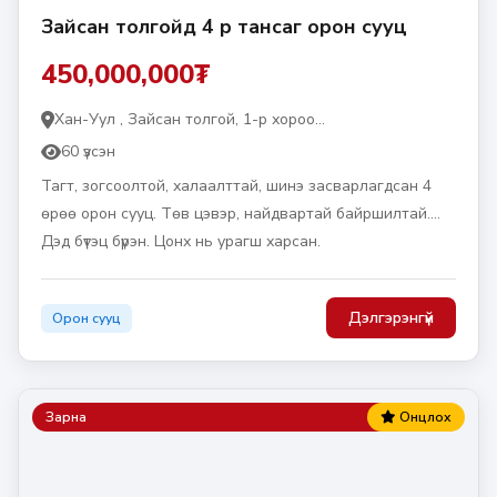
Зайсан толгойд 4 өрөө тансаг орон сууц
450,000,000₮
Хан-Уул , Зайсан толгой, 1-р хороо...
60 үзсэн
Тагт, зогсоолтой, халаалттай, шинэ засварлагдсан 4
өрөө орон сууц. Төв цэвэр, найдвартай байршилтай.
Дэд бүтэц бүрэн. Цонх нь урагш харсан.
Дэлгэрэнгүй
Орон сууц
Зарна
Онцлох